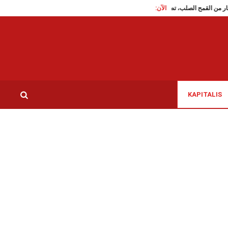
الآن:
على هكتار من القمح الصلب، تطويق حريق هائل والسيطرة عليه
النساء الديمقراطيات: اختت
KAPITALIS