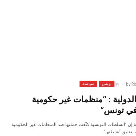
تونس
سياسة
In
by
Ri
لدولية : “منظمات غير حكومية
 في تونس”
ة إن "السلطات التونسية كثّفت حملتها ضد المنظمات غير الحكومية
بتعليق أنشطتها".