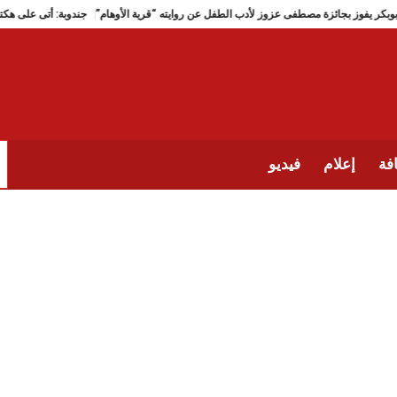
دين بن بوبكر يفوز بجائزة مصطفى عزوز لأدب الطفل عن روايته “قرية الأوهام”
جندوبة: أتى 
فة
إعلام
فيديو