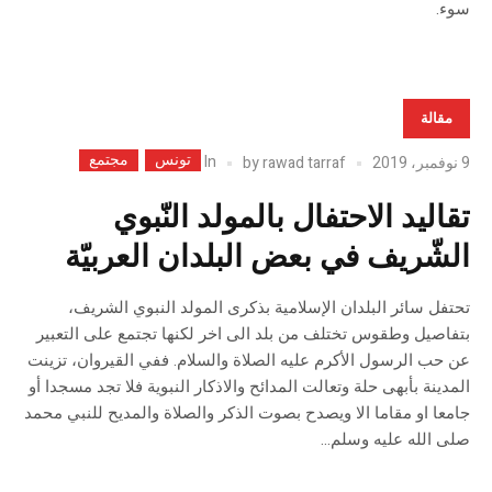
سوء.
مقالة
تونس
مجتمع
In
9 نوفمبر، 2019
rawad tarraf
by
تقاليد الاحتفال بالمولد النّبوي
الشّريف في بعض البلدان العربيّة
تحتفل سائر البلدان الإسلامية بذكرى المولد النبوي الشريف،
بتفاصيل وطقوس تختلف من بلد الى اخر لكنها تجتمع على التعبير
عن حب الرسول الأكرم عليه الصلاة والسلام. ففي القيروان، تزينت
المدينة بأبهى حلة وتعالت المدائح والاذكار النبوية فلا تجد مسجدا أو
جامعا او مقاما الا ويصدح بصوت الذكر والصلاة والمديح للنبي محمد
صلى الله عليه وسلم...