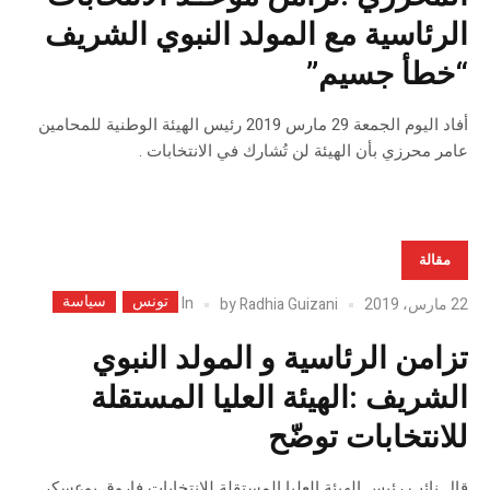
الرئاسية مع المولد النبوي الشريف
“خطأ جسيم”
أفاد اليوم الجمعة 29 مارس 2019 رئيس الهيئة الوطنية للمحامين
عامر محرزي بأن الهيئة لن تُشارك في الانتخابات .
مقالة
تونس
سياسة
In
22 مارس، 2019
Radhia Guizani
by
تزامن الرئاسية و المولد النبوي
الشريف :الهيئة العليا المستقلة
للانتخابات توضّح
قال نائب رئيس الهيئة العليا المستقلة للانتخابات فاروق بوعسكر