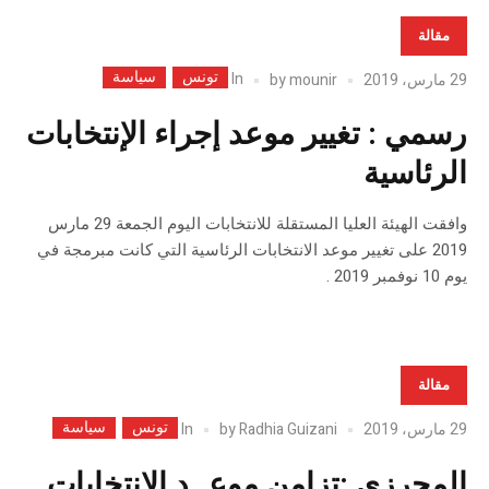
مقالة
تونس
سياسة
In
29 مارس، 2019
mounir
by
رسمي : تغيير موعد إجراء الإنتخابات
الرئاسية
وافقت الهيئة العليا المستقلة للانتخابات اليوم الجمعة 29 مارس
2019 على تغيير موعد الانتخابات الرئاسية التي كانت مبرمجة في
يوم 10 نوفمبر 2019 .
مقالة
تونس
سياسة
In
29 مارس، 2019
Radhia Guizani
by
المحرزي :تزامن موعــد الانتخابات