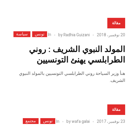
مقالة
تونس
سياسة
In
20 نوفمبر، 2018
Radhia Guizani
by
المولد النبوي الشريف : روني
الطرابلسي يهنئ التونسيين
هنأ وزير السياحة روني الطرابلسي التونسيين بالمولد النبوي
الشريف.
مقالة
تونس
مجتمع
In
23 نوفمبر، 2017
wafa galai
by