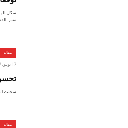
نفس الفترة 
مقالة
17 يونيو، 2017
تحسن ملح
سجلت المبادل
مقالة