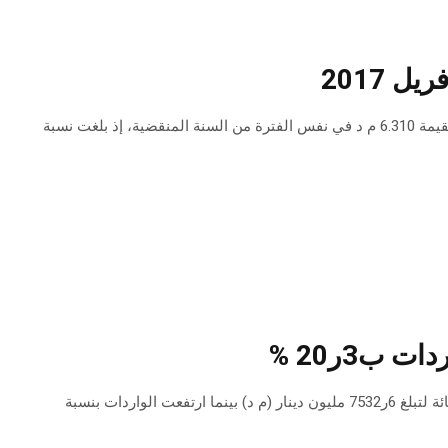
 2017
سجل الميزان التجاري الغذائي خالل شهر أفريل عجزا بقيمة 9.490 م د مقابل عجز بقيمة 6.310 م د في نفس الفترة من السنة المنقضية، إذ بلغت نسبة
شهدت الصادرات التونسية، خلال الثلاثي الأول من سنة 2017، تطورا بنسبة 4ر7 بالمائة لتبلغ 6ر7532 مليون دينار (م د) بينما ارتفعت الواردات بنسبة