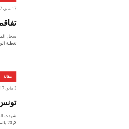
17 مايو، 2017
تفاقم 
تغطية الواردات بالصادرا
مقالة
3 مايو، 2017
تونس : تطو
3ر20 بالمائة بقيمة 5ر11411 م د.