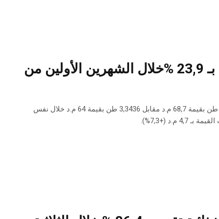
إرتفاع كميات منتجات الصيد البحري المصدرة بـ 23,9 %خلال الشهرين الأولين من
بلغت صـادرات منتجات الصّيد البحـري إلى موفّى شهر فيفري 2019 حـوالي 2,4259 طن بقيمة 68,7 م.د مقابل 3,3436 طن بقيمة 64 م.د خلال نفس