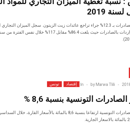
لسنة 2019
إقتصاد
تونس
In
by
Marwa Tlili
لصادرات التونسية بنسبة 8,6 %