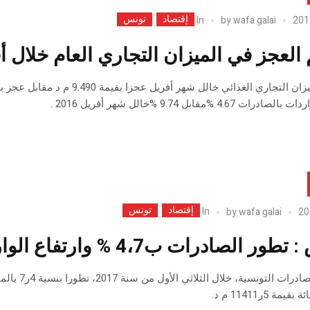
إقتصاد
تونس
In
by
wafa galai
العجز في الميزان التجاري العام خلال أفريل
ت 4.67 %مقابل 9.74 %خالل شهر أفريل 2016 .
إقتصاد
تونس
In
by
wafa galai
ر الصادرات ب4،7 % وارتفاع الواردات ب3ر20 %