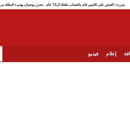
بنزرت: القبض على ثلاثيني قام باغتصاب طفلة ال12 عام
محرز بوصيان يهنىء ا
فة
إعلام
فيديو