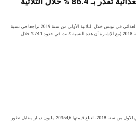
تونس : نسبة تغطية الميزان التجاري للمواد الغذائية تقدر بـ 86.4 % خلال الثلاثية
تقلص الصادرات بـ 12.3% جراء تراجع عائدات زيت الزيتون. سجل الميزان التجاري الغذائي في تونس خلال الثلاثية الأولى من سنة 2019 تراجعا في نسبة
تغطية الواردات بالصادرات حيث بلغت 86.4% مقابل 117% خلال نفس الفترة من سنة 2018 (مع الإشارة أن هذه النسبة كانت في حدود 74.1% خلال
سجلت الصادرات التونسية ارتفاعا بنسبة 8,6 بالمائة بالأسعار القارة، خلال السداسي الأول من سنة 2018، لتبلغ قيمتها 20354,6 مليون دينار مقابل تطور