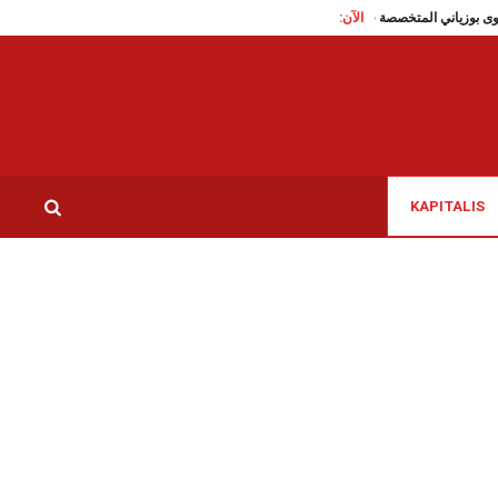
الآن:
لبطلة مروى بوزياني المتخصصة في سباق 3000 متر موانع
نبيل بن حسين: تنشط بين 
KAPITALIS