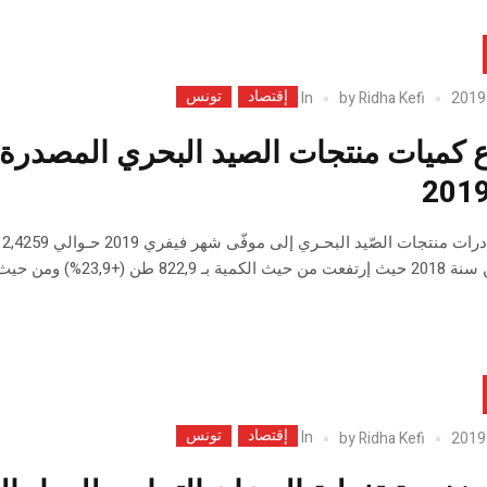
إقتصاد
تونس
In
by
Ridha Kefi
23%) ومن حيث القيمة بـ 4,7 م.د (+7,3%).
إقتصاد
تونس
In
by
Ridha Kefi