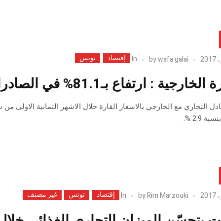
إقتصاد
تونس
In
by
wafa galai
جية : ارتفاع بـ81.1% في الصادرات و 19.3 % في الواردات
ة 2.9 %.
إقتصاد
تونس
غير مصنف
In
by
Rim Marzouki
ت بتحسّن الميزان التجاري الغذائي خلال كا