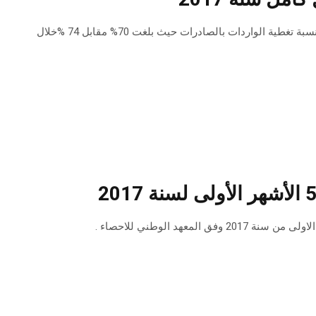
سجّل الميزان التجاري الغذائي خلال الثمانية أشهر الأولى من سنة 2017 تراجعا في نسبة تغطية الواردات بالصادرات حيث بلغت 70% مقابل 74 %خلال
هد الوطني للاحصاء .