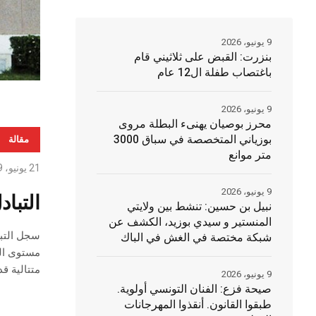
9 يونيو، 2026
بنزرت: القبض على ثلاثيني قام
باغتصاب طفلة ال12 عام
9 يونيو، 2026
محرز بوصيان يهنىء البطلة مروى
بوزياني المتخصصة في سباق 3000
مقالة
متر موانع
21 يونيو، 2019
9 يونيو، 2026
التبا
نبيل بن حسين: تنشط بين ولايتي
المنستير و سيدي بوزيد، الكشف عن
شبكة مختصة في الغش في الباك
متتالية قدرت ب 3ر19 بالمائة و9ر20
9 يونيو، 2026
صيحة فزع: الفنان التونسي أولوية.
طبقوا القانون. أنقذوا المهرجانات