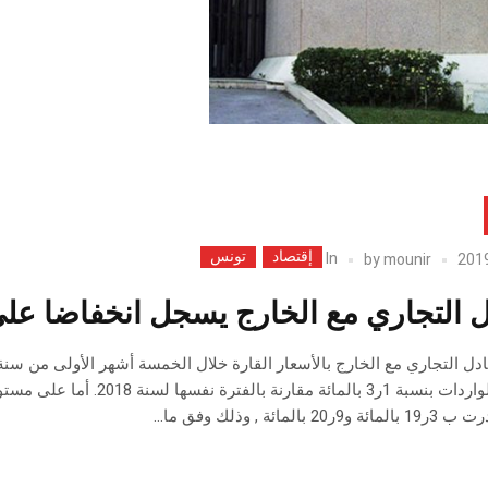
إقتصاد
تونس
In
by
mounir
دل التجاري مع الخارج يسجل انخفاضا عل
مستوى الواردات بنسبة 1ر3 
 بالمائة , وذلك وفق ما...