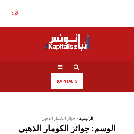
الآن:
KAPITALIS
الرئيسية
»
جوائز الكومار الذهبي
الوسم:
جوائز الكومار الذهبي