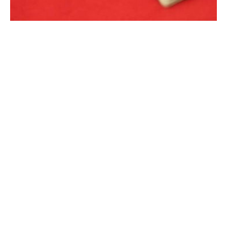
أ
م
ي
ر
ا
ل
ا
ل
ع
ك
ر
و