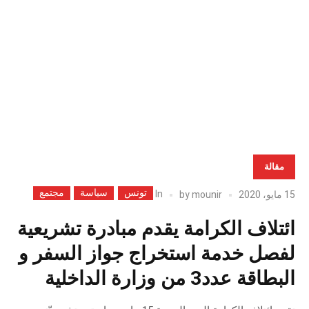
ما
يلي
على
صف
الت
الإج
مقالة
تونس
سياسة
مجتمع
In
15 مايو، 2020
mounir
by
ائتلاف الكرامة يقدم مبادرة تشريعية
لفصل خدمة استخراج جواز السفر و
البطاقة عدد3 من وزارة الداخلية