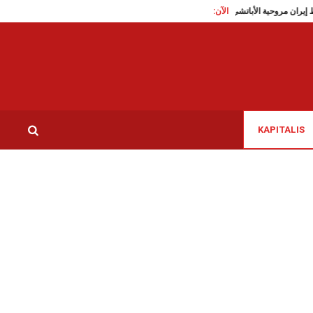
الآن:
 اسقاط إيران مروحية الأباتشي الأمريكية، العدو يرد
مونديال 2026: في تحية الى ارواح تلميذات ميناب، منتخب إيران يضع دَبُّوس رقم 168
KAPITALIS