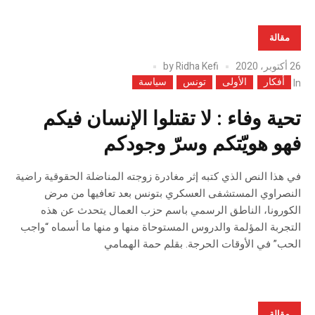
مقالة
26 أكتوبر، 2020
Ridha Kefi
by
أفكار
الأولى
تونس
سياسة
In
تحية وفاء : لا تقتلوا الإنسان فيكم
فهو هويّتكم وسرّ وجودكم
في هذا النص الذي كتبه إثر مغادرة زوجته المناضلة الحقوقية راضية
النصراوي المستشفى العسكري بتونس بعد تعافيها من مرض
الكورونا، الناطق الرسمي باسم حزب العمال يتحدث عن هذه
التجربة المؤلمة والدروس المستوحاة منها و منها ما أسماه “واجب
الحب” في الأوقات الحرجة. بقلم حمة الهمامي
مقالة