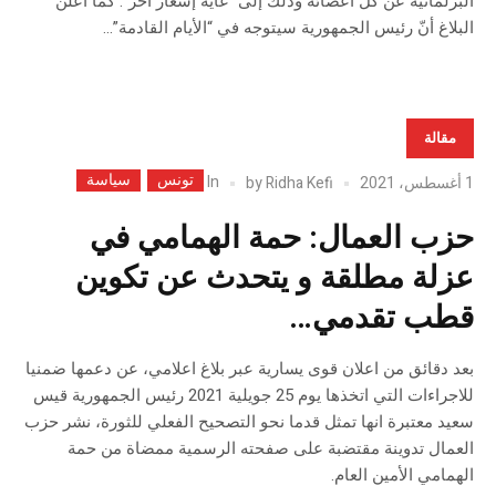
البرلمانية عن كل أعضائه وذلك إلى “غاية إشعار آخر”. كما أعلن
البلاغ أنّ رئيس الجمهورية سيتوجه في “الأيام القادمة”...
مقالة
تونس
سياسة
In
1 أغسطس، 2021
Ridha Kefi
by
حزب العمال: حمة الهمامي في
عزلة مطلقة و يتحدث عن تكوين
قطب تقدمي…
بعد دقائق من اعلان قوى يسارية عبر بلاغ اعلامي، عن دعمها ضمنيا
للاجراءات التي اتخذها يوم 25 جويلية 2021 رئيس الجمهورية قيس
سعيد معتبرة انها تمثل قدما نحو التصحيح الفعلي للثورة، نشر حزب
العمال تدوينة مقتضبة على صفحته الرسمية ممضاة من حمة
الهمامي الأمين العام.