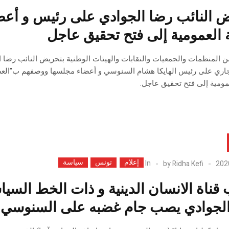
 النائب رضا الجوادي على رئيس و أعضا
بة العمومية إلى فتح تحقيق عاجل
اري على رئيس الهايكا هشام السنوسي و أعضاء مجلسها ووصفهم ب”العصابة
لعمومية إلى فتح تحقيق عاجل.
إعلام
تونس
سياسة
In
by
Ridha Kefi
قناة الانسان الدينية و ذات الخط السيا
لجوادي يصب جام غضبه على السنوسي (