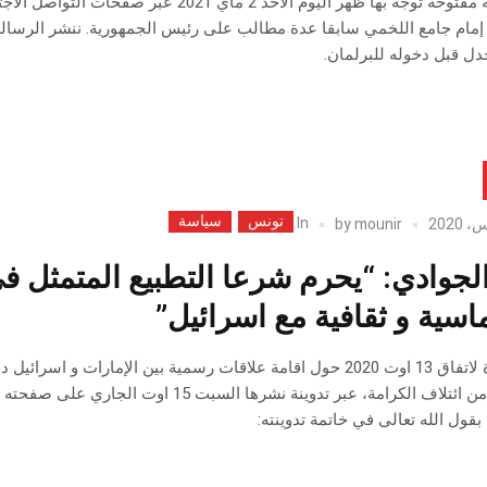
في رسالة مفتوحة توجه بها ظهر اليوم الأح
 إمام جامع اللخمي سابقا عدة مطالب على رئيس الجمهورية. ننشر الرسالة
جدل قبل دخوله للبرلمان.
تونس
سياسة
In
by
mounir
لجوادي: “يحرم شرعا التطبيع المتمثل في
ماسية و ثقافية مع اسرائيل”
في إشارة لاتفاق 13 اوت 2020 حول اقامة علاقات رسمية بين الإمار
استقالته من ائتلاف الكرامة، عبر تدوينة 
قول الله تعالى في خاتمة تدوينته: