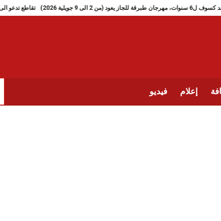
بعد كسوف ل6 سنوات، مهرجان طبرقة للجاز يعود (من 2 الى 9 جويلية 2026)
تق
فة
إعلام
فيديو