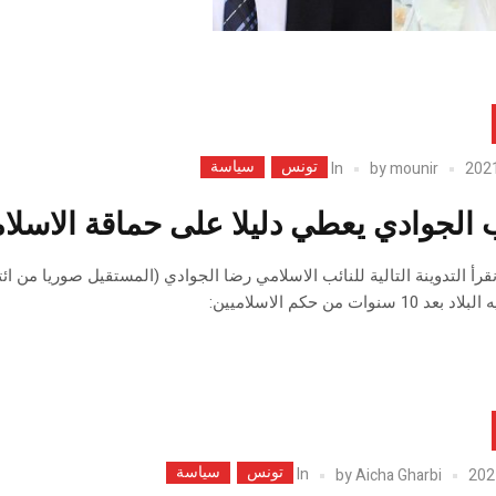
تونس
سياسة
In
by
mounir
ب الجوادي يعطي دليلا على حماقة الاسلا
قرأ التدوينة التالية للنائب الاسلامي رضا الجوادي (المستقيل صوريا من ا
1 سنوات من حكم الاسلاميين:
تونس
سياسة
In
by
Aicha Gharbi