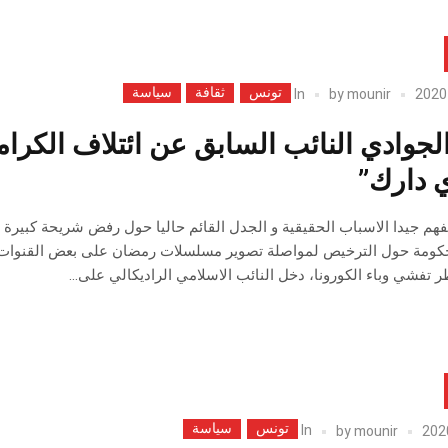
تونس
ثقافة
سياسة
In
by
mounir
لجوادي النائب السابق عن ائتلاف الكرامة
 دارك”
فهم جيدا الاسباب الحقيقية و الجدل القائم حاليا حول رفض شريحة كبيرة م
حكومة حول الترخيص لمواصلة تصوير مسلسلات رمضان على بعض القنوات 
تفشي وباء الكورونا، دخل النائب الاسلامي الراديكالي على...
تونس
سياسة
In
by
mounir