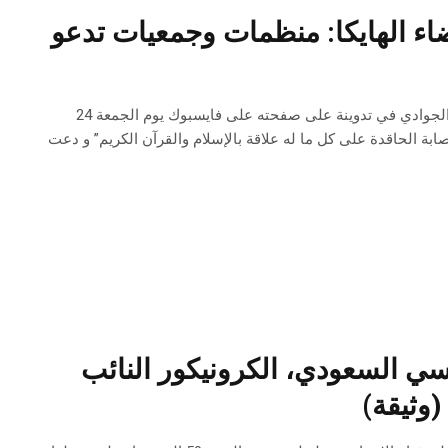
ء الهايكا: منظمات وجمعيات تدعو
ندد عددٌ من المنظمات والجمعيات والنقابات والهيئات الوطنية بتحريض النائب رضا الجوادي في تدوينة على صفحته على فايسبوك يوم الجمعة 24
 الحاقدة على كل ما له علاقة بالإسلام والقرآن الكريم” و دعت
سي السعودي، الكرونيكور النائب
وثيقة)