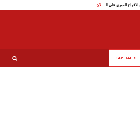
الآن:
اطع تدعو الى الافراج الفوري على الناشطة السياسية سوار البرقاوي
عاملات النظافة بمس
KAPITALIS