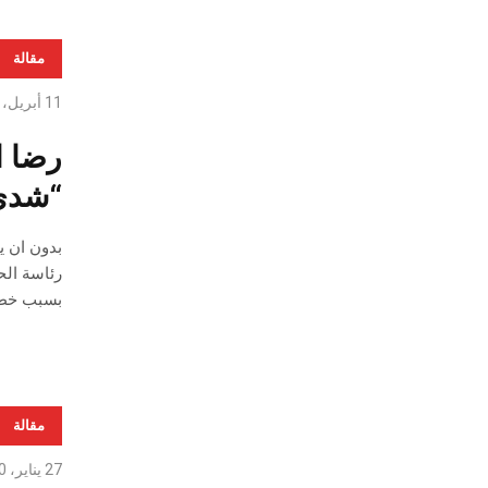
مقالة
11 أبريل، 2020
رضا ا
“شدي
بدون ان ي
رئاسة ال
بسبب خطر 
مقالة
27 يناير، 2020