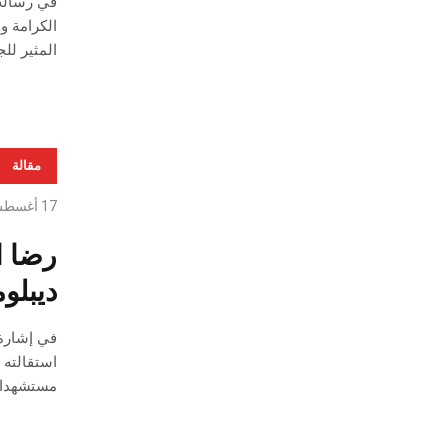
الكرامة و
المثير لل
مقالة
17 أغسطس، 2020
رضا ا
ديبلو
مستشهدا ب