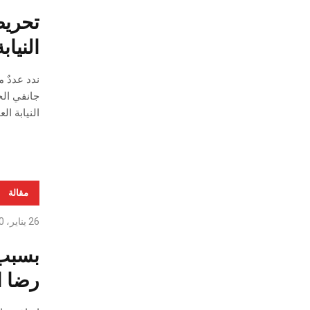
تحريض
النيا
جانفي الج
النيابة ا
مقالة
26 يناير، 2020
بسبب 
رضا ا