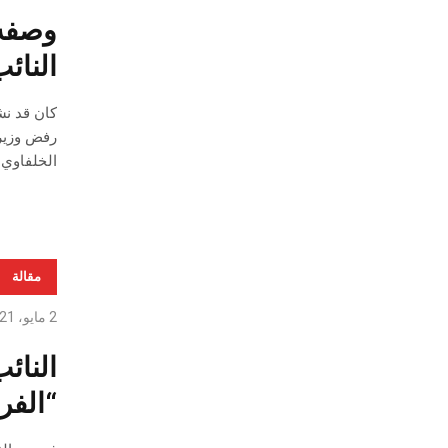
وصفه 
النائ
كان قد نش
رفض وزير 
الخلفاوي ب
مقالة
2 مايو، 2021
النائ
“الفر