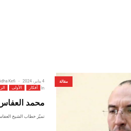
4 يناير، 2024
idha Kefi
مقالة
أفكار
الأولى
الر
In
محمد العفاس 
تميّز خطاب الشيخ العفاس 