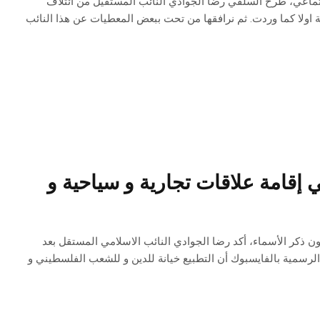
د 2 ماي 2021 عبر صفحات التواصل الاجتماعي، طرح السلفي رضا الجوادي النائب المستقيل من ائتلاف
 اولا كما وردت. ثم نرافقها من تحت ببعض المعطيات عن هذا النائب
 إقامة علاقات تجارية و سياحية و
ات و اسرائيل دون ذكر الأسماء، أكد رضا الجوادي النائب الاسلامي المستقل بعد
نشرها السبت 15 اوت الجاري على صفحته الرسمية بالفايسبوك أن التطبيع خيانة للدين و للشعب الفلسطيني و