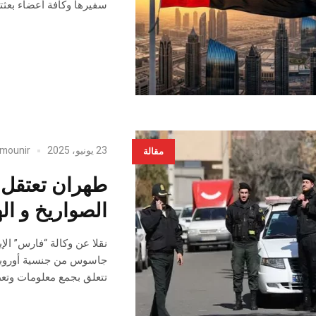
سفيرها وكافة أعضاء بعثتها 
23 يونيو، 2025
mounir
مقالة
طهران تعتقل 
الصواريخ و ال
نقلا عن وكالة “فارس” الإي
جاسوس من جنسية أوروبية 
تتعلق بجمع معلومات وتعط