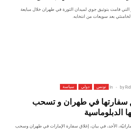
وز التي قامت بتوثيق جوي لميدان الثورة في طهران خلال مبايعة
لخامنئي بعد سويعات من انتخابه.
تونس
دولي
سياسة
In
by
Rid
ق سفارتها في طهران و تسحب
ا الدبلوماسية
ماراتيّة، الأحد، ​في بيان، إغلاق ‌سفارة الإمارات في طهران وسحب