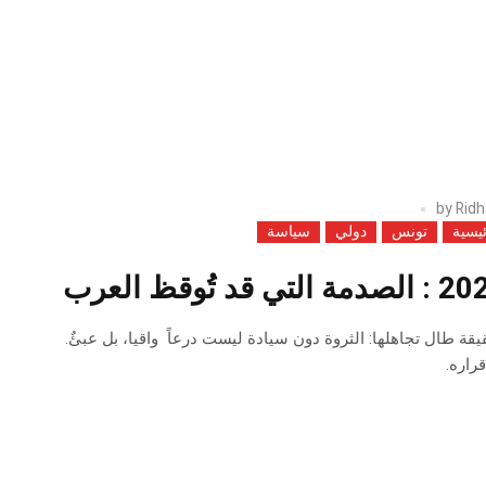
by
Ridh
ئيسية
تونس
دولي
سياسة
 طال تجاهلها: الثروة دون سيادة ليست درعاً واقيا، بل عبئٌ.
راره.