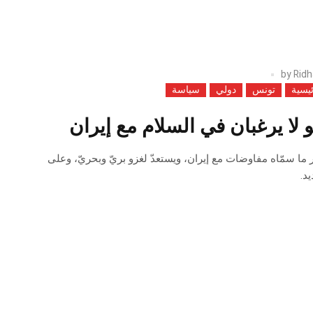
by
Ridh
ئيسية
تونس
دولي
سياسة
 لا يرغبان في السلام مع إيران
ما سمّاه مفاوضات مع إيران، ويستعدّ لغزو بريّ وبحريّ، وعلى
يد.