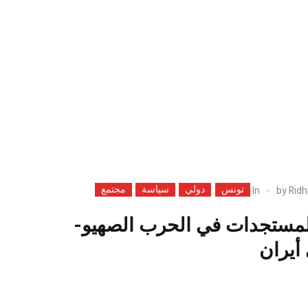
تونس
دولي
سياسة
مجتمع
In
by
Ridh
المستجدات في الحرب الصهيو-
 أيران