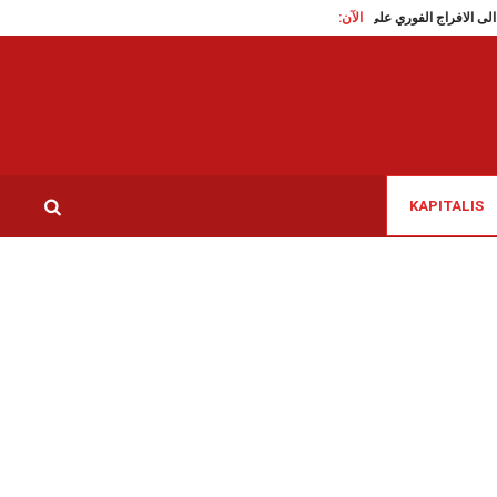
الآن:
تقاطع تدعو الى الافراج الفوري على الناشطة السياسية سوار البرقاوي
عاملات الن
KAPITALIS