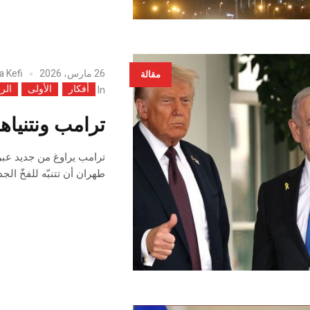
26 مارس، 2026
a Kefi
مقالة
أفكار
الأولى
الر
In
ترامب ونتنياهو
ترامب يراوغ من جديد عبر 
طهران أن تتنبّه للفخّ الجد