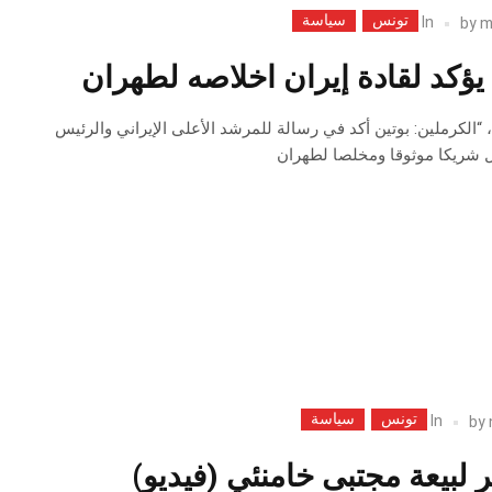
تونس
سياسة
In
by
m
 يؤكد لقادة إيران اخلاصه لطهران
، “الكرملين: بوتين أكد في رسالة للمرشد الأعلى الإيراني والرئيس
شريكا موثوقا ومخلصا لطهران
تونس
سياسة
In
by
 لبيعة مجتبى خامنئي (فيديو)