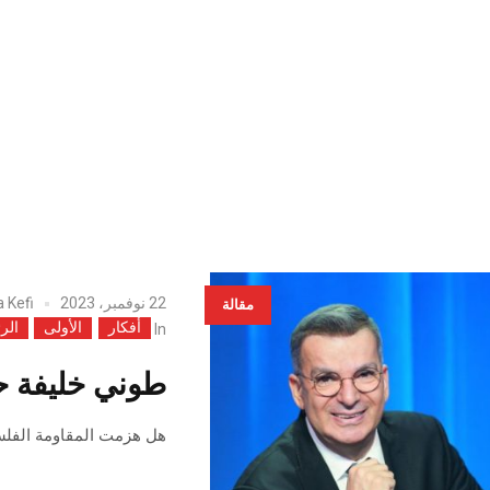
22 نوفمبر، 2023
a Kefi
مقالة
أفكار
الأولى
الر
In
طوني خليفة ح
هل هزمت المقاومة الفلس