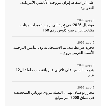
على اثر اسقاط إيران مروحية الأباتشي الأمريكية،
العدو يرد
9 يونيو، 2026
مونديال 2026: في تحية الى ارواح تلميذات ميناب،
منتخب إيران يضع دَبُّوس رقم 168
9 يونيو، 2026
هجرة غير نظامية: تم الاستنجاد به وديا لتأمين الترجمة،
الأستاذ العريبي يروي…
9 يونيو، 2026
بنزرت: القبض على ثلاثيني قام باغتصاب طفلة ال12
عام
9 يونيو، 2026
محرز بوصيان يهنىء البطلة مروى بوزياني المتخصصة
في سباق 3000 متر موانع