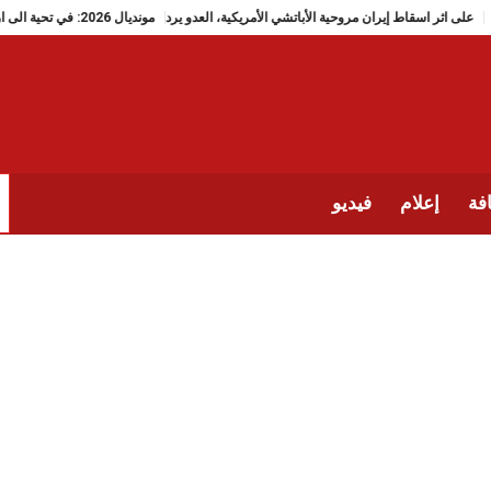
على اثر اسقاط إيران مروحية الأباتشي الأمريكية، العدو يرد
مونديال 2026: في تحية الى ارواح تلميذات ميناب، منتخب إيران يضع دَبُّوس رقم 168
فة
إعلام
فيديو