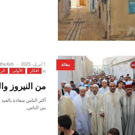
1 أبريل، 2025
dha Kefi
مقالة
أفكار
الأولى
الر
In
من النيروز وا
أكثر الناس سعادة بالعيد
بين الناس,