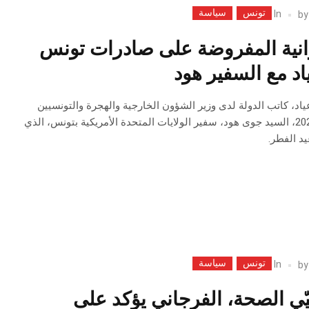
تونس
سياسة
In
b
وانية المفروضة على صادرات تونس
اد مع السفير هود
اد، كاتب الدولة لدى وزير الشؤون الخارجية والهجرة والتونسيين
بالخارج، اليوم 7 أفريل 2025، السيد جوى هود، سفير الولايات المتحدة الأمريكية بتونس، الذي
يد الفطر.
تونس
سياسة
In
b
يّي الصحة، الفرجاني يؤكد على