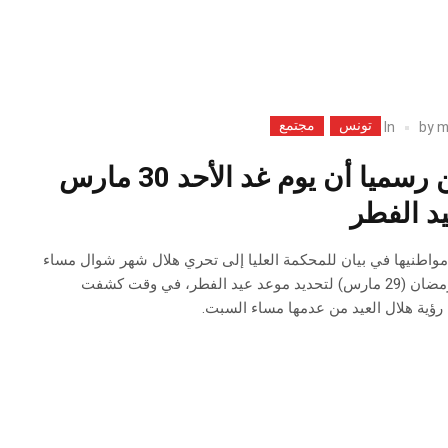
تونس
مجتمع
In
by
m
السعودية تعلن رسميا أن يوم غد الأحد 30 مارس
يد الفطر
واطنيها في بيان للمحكمة العليا إلى تحري هلال شهر شوال مساء
يوم السبت 29 من شهر رمضان (29 مارس) لتحديد موعد عيد الفطر، في وقت كشفت
 رؤية هلال العيد من عدمها مساء السبت.