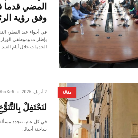
المضي قدما في
وفق رؤية الر
بإطارات وموظفي الوزارة، 
الخدمات خلال أيام العيد.
2 أبريل، 2025
dha Kefi
مقالة
لنَحْتَفِلْ بِالتَّنَ
في كل عام، تتجدد مسألة 
ساخنة أحيانًا.