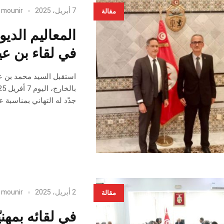
7 أبريل، 2025
mounir
y
مقالة
المعاليم الدي
في لقاء بن عي
استقبل السيد محمد بن عي
جدّد له التهاني بمناسبة ع
2 أبريل، 2025
mounir
y
مقالة
في لقائه بمهن