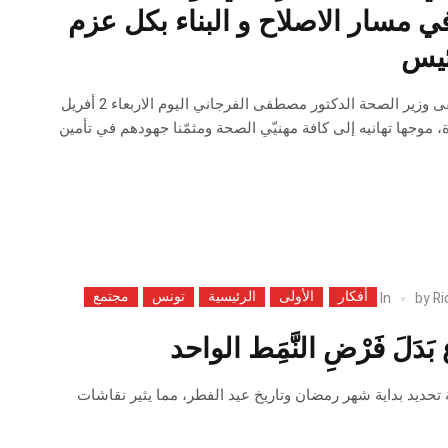
 مسار الاصلاح و البناء بكل عزم
ئيس
في أجواء عيد الفطر، التقى وزير الصحة الدكتور مصطفى الفرجاني اليوم الاربعاء 2 أفريل
موجها تهانيه إلى كافة مهنيّي الصحة ومثمّنا جهودهم في تأمين
أفكار
الأولى
الرئيسية
تونس
مجتمع
In
by
Ri
وُّعِ بَدَلَ فَرْضِ النَّمَِط الواحد
تحديد بداية شهر رمضان وتاريخ عيد الفطر، مما يثير نقاشات