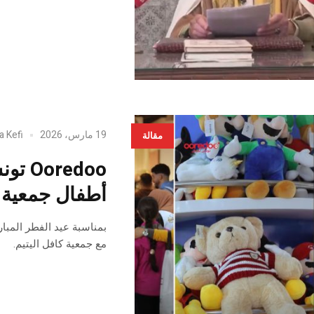
19 مارس، 2026
a Kefi
مقالة
redoo
أطفال جمعية ك
مع جمعية كافل اليتيم.