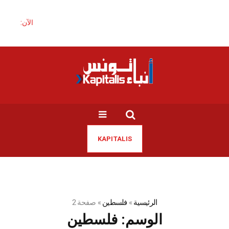
الآن:
KAPITALIS
الرئيسية
»
فلسطين
»
صفحة 2
الوسم:
فلسطين