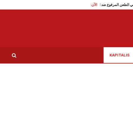
الآن:
النظر في الطعن المرفوع ضد الحكم الابتدائي
الأطباء الشبان يستنكرون تأخير مواعيد الت
KAPITALIS