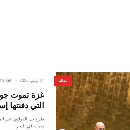
31 يوليو، 2025
dha Kefi
مقالة
غزة تموت جوعً
التي دفنتها إسرائيل
طرح حل الدولتين عبر الم
يحرث في البحر.