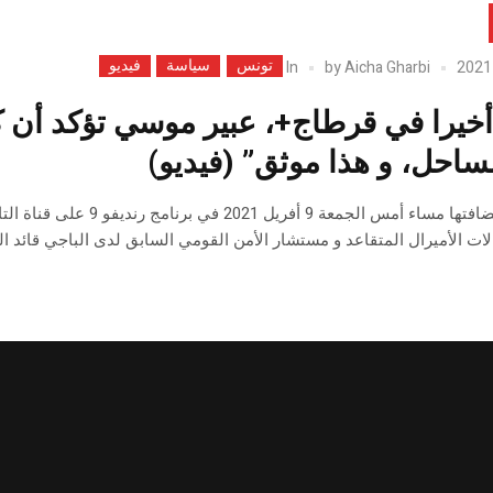
تونس
سياسة
فيديو
In
by
Aicha Gharbi
خيرا في قرطاج+، عبير موسي تؤكد أن كم
ساحل، و هذا موثق” (فيديو)
خلال استضافتها مساء أمس
ات الأميرال المتقاعد و مستشار الأمن القومي السابق لدى الباجي قائد ا