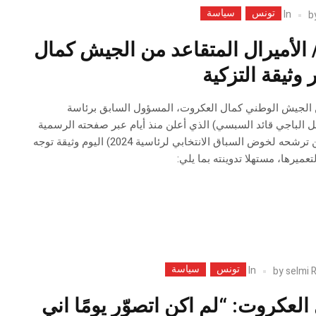
تونس
سياسة
In
b
ئاسية 2024/ الأميرال المتقاعد من الجيش كمال
وثيقة التزكية
ن الجيش الوطني كمال العكروت، المسؤول السابق برئاسة
ل الباجي قائد السبسي) الذي أعلن منذ أيام عبر صفحته الرسمية
منشورا يؤكد من خلاله عن ترشحه لخوض السباق الانتخابي لرئاسية 2024) اليوم وثيقة توجه
ميرها، مستهلا تدوينته بما يلي:
تونس
سياسة
In
by
selmi 
العكروت: “لم اكن اتصوّر يومًا اني