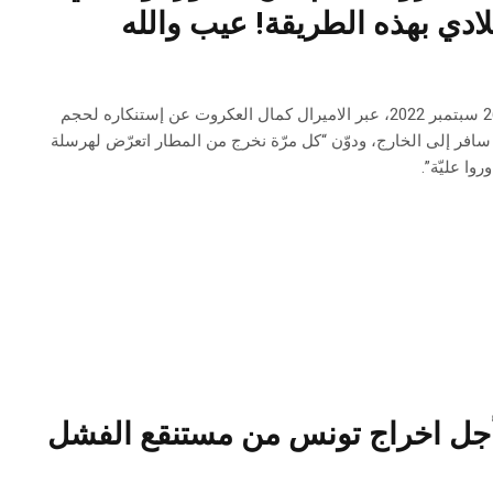
ادي بهذه الطريقة! عيب والله
في تدوينة نشرها بتاريخ 26 سبتمبر 2022، عبر الاميرال كمال العكروت عن إستنكاره لحجم
 سافر إلى الخارج، ودوّن “كل مرّة نخرج من المطار اتعرّض لهرسلة
روا عليّة”.
ن أجل اخراج تونس من مستنقع الفشل