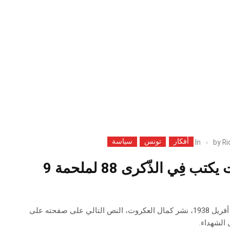
أفكار
تونس
سياسة
In
by
Ri
كمال العكروت يكتب فِي الذّكرى 88 لملحمة 9
فِي الذّكرى 88 لملحمة 9 أفريل 1938، نشر كمال العكروت، النص التالي على صفحته على
الشهداء.