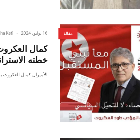
16 يوليو، 2024
dha Kefi
مقالة
كمال العكروت
خطته الاستراتيج
الأميرال كمال العكروت يق