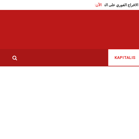
الآن:
اطع تدعو الى الافراج الفوري على الناشطة السياسية سوار البرقاوي
عاملات النظافة بمس
KAPITALIS