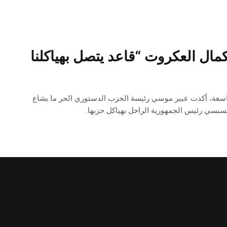
ال العكروت “قاعد يتصل بهياكلنا
 الجمعة 9 أفريل 2021 في برنامج رنديفو 9 على قناة التاسعة، أكدت عبير موسي رئيسة الحزب الدستوري الحر ما يشاع
لسبسي رئيس الجمهورية الراحل بهياكل حزبها.