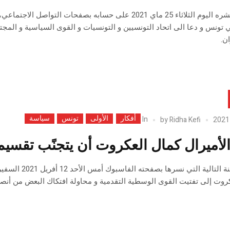
في بيان نشره اليوم الثلاثاء 25 ماي 2021 على حسابه بصفح
 تونس و دعا الى اتحاد التونسيين و التونسيات و القوى السياسية و المجتم
ن.
أفكار
الأولى
تونس
سياسة
In
by
Ridha Kefi
لأميرال كمال العكروت أن يتجنًب تقسيم ا
في التدوينة ال
روت إلى تفتيت القوى الوسطية التقدمية و محاولة افتكاك البعض من أنص