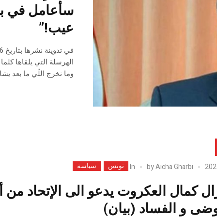
سأٌعامل في بل
عيب!”
الهرسلة التي يلقاها كلما
وما نخرج اللّي ما بعد يشاو
تونس
سياسة
In
by
Aicha Gharbi
رال كمال العكروت يدعو الى الإتحاد م
وضى و الفساد (بيان)