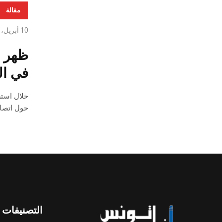
مقالة
10 أبريل، 2021
ظهر أ
في ال
حول اتصال
التصنيفات