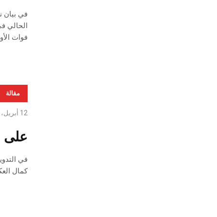
الحالي في
فوات الأوا
مقالة
12 أبريل، 2021
على ا
كمال العك