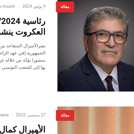
9 يوليو، 2024
mounir
y
مقالة
ر
العكروت ينشر 
نشرالأميرال المتقاعد م
الجمهورية (في عهد الراح
بها إلى الشعب التونسي لتع
27 سبتمبر، 2022
Rawia
مقالة
الأميرال كمال 