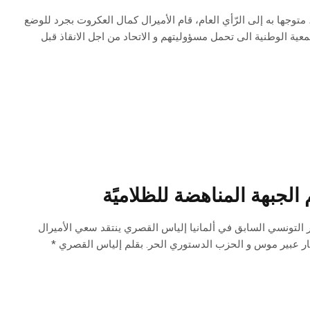
ات التواصل الاجتماعي، متوجها به إلى الرّأي العام، قام الأميرال كمال العكروت بجرد للوضع
عية الوطنية الى تحمل مسؤوليتهم و الاتحاد من اجل الانقاذ قبل
لجبهة المناهضة للظلاميًة
تالية التي نسرها بصفحته الفاسبوك أمس الأحد 12 أفريل 2021 السفير التونسي السابق في ألمانيا إلياس القصري ينتقد سعي الأميرال
ار عبير موس و الحزب الدستوري الحر. بقلم إلياس القصري *