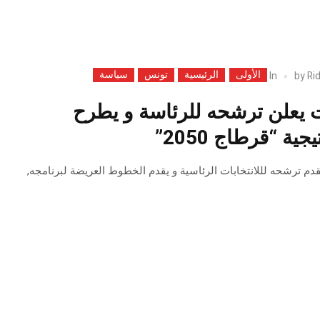
الأولى
الرئيسية
تونس
سياسة
In
by
Ri
 يعلن ترشحه للرئاسة و يطرح
ية “قرطاج 2050”
دم ترشحه لللانتخابات الرئاسية و يقدم الخطوط العريضة لبرنامجه,