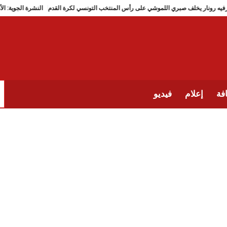
هيرفيه رونار يخلف صبري اللموشي على رأس المنتخب التونسي لكرة القدم
النشرة ال
فة
إعلام
فيديو