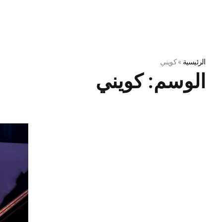
الرئيسية
»
كويني
الوسم:
كويني