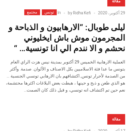
مقالة
تونس
مجتمع
In
29 أكتوبر، 2020
Ridha Kefi
by
ليلى طوبال: “الارهابيون و الذباحة و
المجرمون موش باش ايخليوني
نحشم و الا نندم الي انا تونسية… “
العملية الارهابية الخميس 29 أكتوبر بمدينة نيس هزت الراي العام
بتونس ما عدا فئة الاسلاميين بكل الاصناف و الألوان. صدمة. وأكثر
من الصدمة لأحرار تونس, اكتشافهم بان الارهابي تونسي الجنسية …
هو الذي طعن و ذبح و حينها ، هبطت بعض البلاغات اكثرها محتشمة،
نعم حين تم اكتشاف انه تونسي، و قبل ذلك كان الصمت...
مقالة