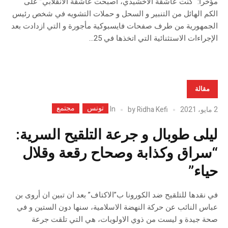
مؤخرا: “كنت عاشقة الاخشيدي، أصبحت عاشقة الانقلابي” على
الكم الهائل من التنبير و السحل و حملات التشويه في شخص رئيس
الجمهورية من طرف صفحات فايسبوكية مأجورة و التي ازدادت بعد
الإجراءات الاستثنائية التي اتخذها في 25...
مقالة
تونس
مجتمع
In
2 مايو، 2021
Ridha Kefi
by
ليلى طوبال و جرعة التلقيح السرية:
“سراق وكذابة وصحاح رقعة وقلال
حياء”
في نقدها للتلقيح ضد الكورونا ب”الاكتاف” بعد ان تبين ان أروى بن
عباس النائب عن حركة النهضة الاسلامية، سنها دون الستين و في
صحة جيدة و ليست من ذوي الاولويات، هي التي تلقت جرعة