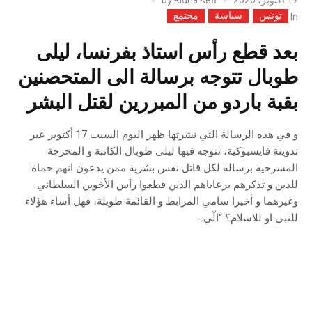
17 أكتوبر، 2020
Ridha Kefi
by
تونس
سياسة
مجتمع
In
بعد قطع رأس استاذ بفرنسا، ليلى
طوبال تتوجه برسالة الى المتحصنين
بقبة باردو من المبررين لقتل البشر
و في هذه الرسالة التي نشرتها ظهر اليوم السبت 17 أكتوبر عبر
تدوينة فايسبوكية، تتوجه فيها ليلى طوبال الكاتبة و المخرجة
المسرحية برسالة لكل قاتل نفس بشرية ممن يدعون انهم حماة
للدين و تذكرهم برعاياهم الذين قطعوا رأس الأخوين السلطاني
وغيرهما و أخيرا سامي المرابط و القائمة طويلة، فهل أساء هؤلاء
للنبي او للاسلام؟ “الّي...