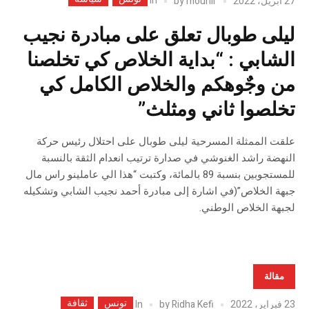
In
27 أبريل، 2022
mounir
by
ليلى طوبال تعلق على مبادرة نجيب
الشابي : “بداية الخلاص كي تخلصنا
من وجٌوهكم والخلاص الكامل كي
تخلصوا ثاني ومثلث”
علقت الممثلة المسرحية ليلى طوبال على احتلال رئيس حركة
النهضة راشد الغنوشي في صدارة ترتيب انعدام الثقة بالنسبة
للمستجوبين بنسبة 89 بالمائة، وكتبت “هذا الي عاملينو راس مال
جبهة الخلاص”(في اشارة إلى مبادرة أحمد نجيب الشابي وتشكيله
لجبهة الخلاص الوطني.
مقالة
تونس
ثقافة
In
23 فبراير، 2022
Ridha Kefi
by