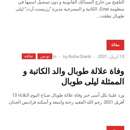
التلقيح من خارج المسالك القانونية و دون تسجيل اسمها في
منظومة Evax، الكاتبة و المسرحية مديرة “رزييست آرت” ليلى
طوبال نطقت....
مقالة
تونس
ثقافة
In
13 أبريل، 2021
Aicha Gharbi
by
وفاة علالة طوبال والد الكاتبة و
الممثلة ليلى طوبال
ورد علينا بكل أسى خبر وفاة علالة طوبال صباح اليوم الثلاثاء 13
أفريل 2021. رحم الله الفقيد رحنة واسعة و أسكنه فراديس الجنان.