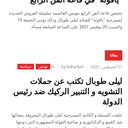
“ياقوتة” في قاعة الفن الرابع
تحتضن قاعة الفن الرابع بتونس العاصمة سلسلة العروض الجديدة
لمسرحية “ياقوتة” للفنانة ليلى طوبال وذلك يومي الجمعة 19
والسبت 20 نوفمبر 2021 على الساعة السابعة مساء,
مقالة
تونس
سياسة
In
21 أغسطس، 2021
Ridha Kefi
by
ليلى طوبال تكتب عن حملات
التشويه و التنبير الركيك ضد رئيس
الدولة
علقت الممثلة و الكاتبة المسرحية ليلى طوبال المعروفة بنضالها
ضد القمع و الدكتاتورية و صاحبة القولة المشهورة التي دونتها