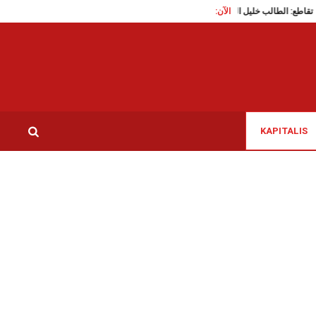
الي…
الآن:
تقاطع: الطالب خليل التليلي حر
السعي لتغيير هوية المهرجان الدولي بحمام الأنف
KAPITALIS