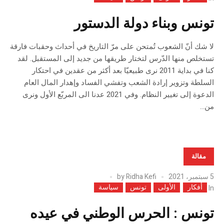
تونس وبناء دولة الدستور
لا شك أنّ الشعوب تُمتحن على مرّ التاريخ في أحداث وحقبات فارقة
تستخلص منها الدّرس لتختار طريقها من جديد إلى المستقبل. لقد
كنا في بداية 2011 نرى طبيعيّا بعد أكثر من عقدين في احتكار
السلطة وتزوير إرادة الشعب وتفشي الفساد وإهدار المال العام
الدعوة إلى تغيير النظام. وفي 2021 عدنا الى المربّع الأول ونرى
من...
مقالة
5 سبتمبر، 2021
Ridha Kefi
by
أفكار
الأولى
تونس
سياسة
In
تونس : الحرس الوطني في عيده