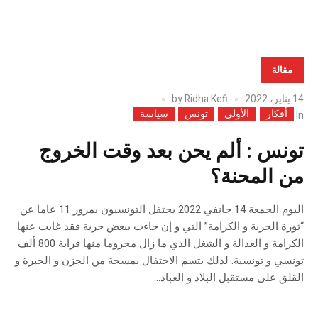
مقالة
14 يناير، 2022
Ridha Kefi
by
أفكار
الأولى
تونس
سياسة
In
تونس : ألم يحن بعد وقت الخروج
من المحنة؟
اليوم الجمعة 14 جانفي 2022 يحتفل التونسيون بمرور 11 عاما عن
“ثورة الحرية و الكرامة” التي و إن جاءت ببعض حرية فقد غابت عنها
الكرامة و العدالة و الشغل الذي ما زال محروما منها قرابة 800 ألف
تونسي و تونسية. لذلك يتسم الاحتفال بمسحة من الحزن و الحيرة و
القلق على مستقبل البلاد و العباد...