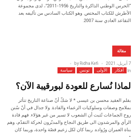
“الحرس الوطني الذاكرة والتاريخ 1956-2011″، لدى مجموعة
الأطرش للكتاب المختص. وهو الكتاب السادس من تأليفه بعد
التقاعد العادي سنة 2007.
مقالة
7 أبريل، 2021
Ridha Kefi
by
أفكار
الأولى
تونس
سياسة
In
لماذا نُسارع للعودة لبورقيبة الآن؟
بقلم العقيد محسن بن عيسى * لا شكّ أنّ صناعة التاريخ تتأثر
بملامح وصفات وسلوكيات الزعماء والقادة. ولا جدال في أنّ سُنن
روح الجماعات تُثبت أن الشعوب لا تسير من غير هؤلاء. فهم قادة
الرأي والمرشدون الى طريق النجاح والمدبّرون لحركة التقدّم، وهم
بناة العمران ورُواده. ربما كان لكل زعيم قصّة واحدة، وربما كان
في...