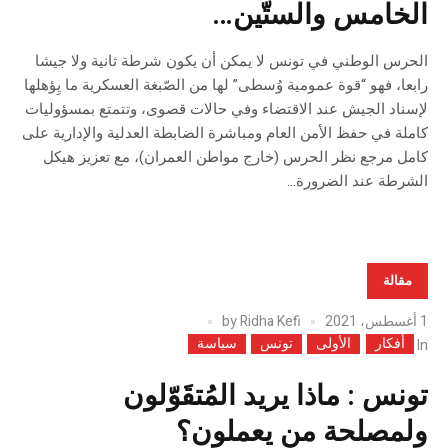
الخامس والستّين…
الحرس الوطني في تونس لا يمكن أن يكون شرطة ثانية ولا جيشا
رابعا، فهو “قوة عمومية وُسطى” لها من الصّبغة العسكرية ما يِؤهلها
لإسناد الجيش عند الاقتضاء وفي حالات قصوى، وتتمتع بمسؤوليات
كاملة في حفظ الأمن العام ومباشرة الضابطة العدلية والإدارية على
كامل مرجع نظر الحرس (خارج مواطن العمران)، مع تعزيز هيكل
الشرطة عند الضرورة...
مقالة
1 أغسطس، 2021
Ridha Kefi
by
أفكار
الأولى
تونس
سياسة
In
تونس : ماذا يريد المُتقَوّلون
ولمصلحة من يعملون؟