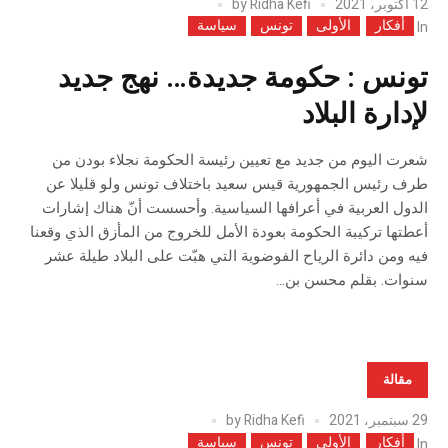
12 أكتوبر، 2021
Ridha Kefi
by
أفكار
الأولى
تونس
سياسة
In
تونس : حكومة جديدة… نهج جديد
لإدارة البلاد
شعرت اليوم من جديد مع تعيين رئيسة الحكومة نجلاء بودن من
طرف رئيس الجمهورية قيس سعيد باختلاف تونس ولو قليلا عن
الدول العربية في أعرافها السياسية. وأحسست أنّ هناك إشارات
أعطتها تركيبة الحكومة بعودة الأمل للخروج من المأزق الذي وقعنا
فيه ومن دائرة الرياح الفوضوية التي هبّت على البلاد طيلة عشر
سنوات. بقلم محسن بن...
مقالة
29 سبتمبر، 2021
Ridha Kefi
by
أفكار
الأولى
تونس
سياسة
In