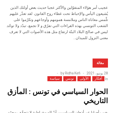
عجيب أمر هؤلاء المتقوّلين والأكثر عجبا حديث بعض أولئك الذين
يُشيعون اليأس والإحباط تحت غطاء روح القانون. لقد تعذّر عليهم
تلّمس معاناة الناس وملامسة همومهم وأوجاعهم وتكرّموا على
الشعب التونسي بهذه القراءات التي تفرّق و لا تجمع، تبدّد ولا توحّد.
ليس في صالح البلاد البتّة ارتفاع مثل هذه الأصوات التي لا تعرف
معنى النزول للميدان...
مقالة
28 يونيو، 2021
Ridha Kefi
by
أفكار
الأولى
تونس
سياسة
In
الحوار السياسي في تونس : المأزق
التاريخي
يغيب أحيانا عن أذهان السياسيين أنّ الديمقراطية لا تتحقّق بمجرّد