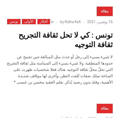
مقالة
أفكار
الأولى
تونس
In
16 نوفمبر، 2021
Ridha Kefi
by
تونس : كي لا تحل ثقافة التجريح
ثقافة التوجيه
لا شيء يسيء إلى رجل أو حدث مثل المبالغة حين تجمح عن
حدودها المنطقية. ولا شيء يسيء إلى السياسة مثل ثقافة التجريح
التي تحلّ محلّ ثقافة التوجيه. هناك فعلا شخصيات ظهرت على
الساحة تملك صفات تُلفت النظر، وأخرى لها مواقف شديدة
الأهمية، وفئة بدون رصيد يُذكر. بقلم العقيد محسن بن عيسى *
مقالة