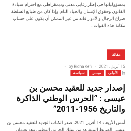
بمسؤولياتها في إطار رقابي مدني وديمقراطي مع احترام سيادة
القانون وحقوق الإنسان والحياد التام. وإذا كان من طبائع السلطة
صراع الرجال والأدوار فانه من غير الممكن أن يكون على حساب
مكانة هذه القوات...
مقالة
15 أبريل، 2021
Ridha Kefi
by
الأولى
تونس
سياسة
In
إصدار جديد للعقيد محسن بن
عيسى : “الحرس الوطني الذاكرة
والتاريخ 1956-2011”
أمس الأربعاء 14 أفريل 2021، صدر الكتاب الجديد للعقيد محسن بن
عيسى الضابط المتقاعد من سلك الحرس الوطني وهو بعنوان