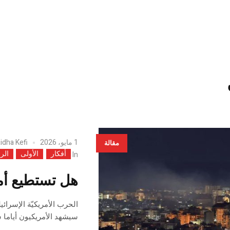
1 مايو، 2026
idha Kefi
مقالة
أفكار
الأولى
الر
In
هل تستطيع أمر
الحرب الأمريكيّة الإسرائ
سيشهد الأمريكيون أياما س