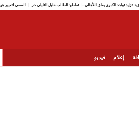
دي بوزيد: تزايد تواجد الكبرى يقلق اللأهالي…
تقاطع: الطالب خليل التليلي حر
السعي لتغ
فة
إعلام
فيديو