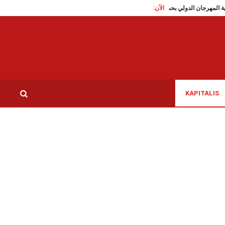
الآن:
يير هوية المهرجان الدولي بحمام الأنف، المجلس المحلي يرفض…
المنستير/ أربعينية مني
KAPITALIS