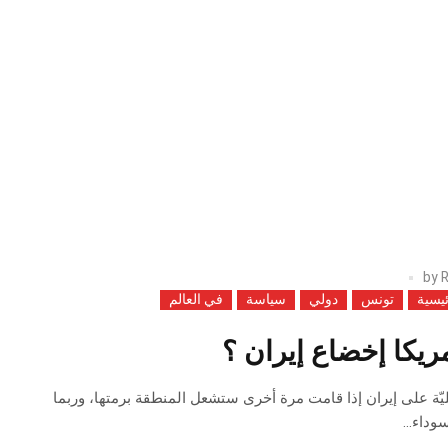
by
R
ئيسية
تونس
دولي
سياسة
في العالم
يكا إخضاع إيران ؟
يليّة على إيران إذا قامت مرة أخرى ستشعل المنطقة برمتها، وربما
وداء...