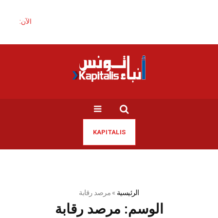
الآن:
KAPITALIS
الرئيسية
»
مرصد رقابة
الوسم:
مرصد رقابة