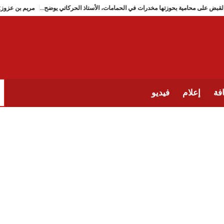
القبض على محامية بحوزتها مخدرات في الحمامات، الأستاذ الحركاتي يوضح…
مريم ب
فة
إعلام
فيديو