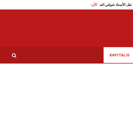
الآن:
ن عزوز: نقل الأستاذ شوقي الطبيب إلى سجن بلي بنابل
تكرر تغييبه في المهرجانات الصي
KAPITALIS