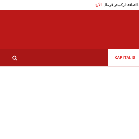
ل
الآن:
مدينة الثقافة: اركستر قرطاج السمفوني في سهرة “بحبك يا لبنان” الرحبانية
سيدي بوزي
KAPITALIS