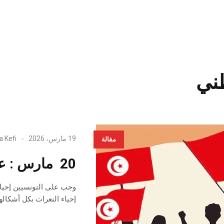
طني
19 مارس، 2026
a Kefi
مقالة
20 مارس : عيد كل التونسيين، فلنحتفل به !
وجب على التونسيين إحيا
إحياء النعرات بكل أشكالها