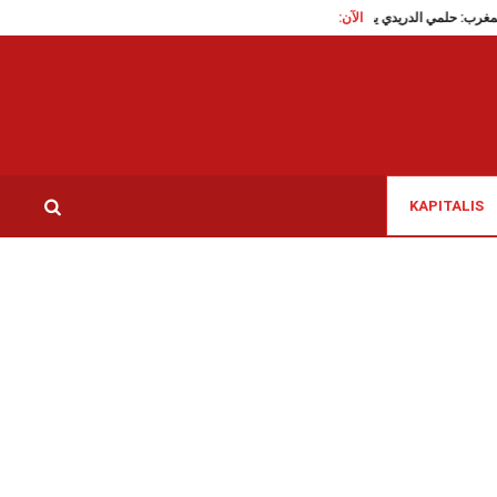
الآن:
فيلم بالمغرب: حلمي الدريدي يفوز بجائزة أفضل ممثل
حكم ب4 سنوات سجنا ضد الصحفية خولة بوكريم، تقاطع تدين و تندد…
KAPITALIS