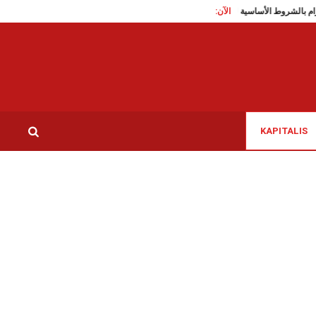
الآن:
ى الالتزام بالشروط الأساسية لسلامة الأغذية
سيدي بوزيد: تزايد تواجد الكبرى يقلق اللأهال
KAPITALIS