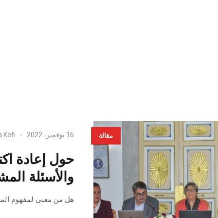
16 نوفمبر، 2022
a Kefi
مقالة
حول إعادة اكت
والأسئلة المش
هل من معنى لمفهوم المش