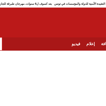
تشكـّل العقيدة الأمنية للدولة والمؤسسات في تونس
بعد كسوف ل6 سنوات، مهرجان طبرقة للجاز يعود (من 2 الى 9 جويلية 2026)
فة
إعلام
فيديو