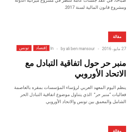
صباحا، في عقد جلسات عامة للنظر في مشروع ميزانية الدولة
ومشروع قانون المالية لسنة 2017.
مقالة
إقتصاد
تونس
In
27 مايو، 2016
ali ben mansour
by
منبر حر حول اتفاقية التبادل مع
الاتحاد الأوروبي
ينظم اليوم المعهد العربي لرؤساء المؤسسات بمقره بالعاصمة
فعاليات “منبر حر” الذي يتناول موضوع اتفاقية التبادل الحر
الشامل والمعمق بين تونس والاتحاد الأوروبي.
مقالة