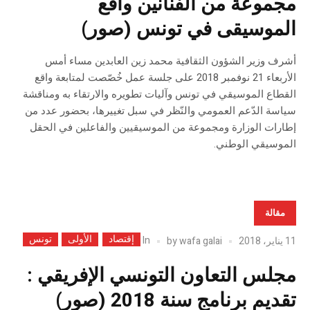
مجموعة من الفنانين واقع
الموسيقى في تونس (صور)
أشرف وزير الشؤون الثقافية محمد زين العابدين مساء أمس
الأربعاء 21 نوفمبر 2018 على جلسة عمل خُصّصت لمتابعة واقع
القطاع الموسيقي في تونس وآليات تطويره والارتقاء به ومناقشة
سياسة الدّعم العمومي والنّظر في سبل تغييرها، بحضور عدد من
إطارات الوزارة ومجموعة من الموسيقيين والفاعلين في الحقل
الموسيقي الوطني.
مقالة
إقتصاد
الأولى
تونس
In
11 يناير، 2018
wafa galai
by
مجلس التعاون التونسي الإفريقي :
تقديم برنامج سنة 2018 (صور)