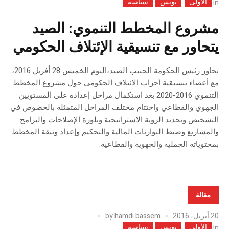
الأولى
تونس
سياسة
In
مشروع المخطط التنموي: الصيد
يتحاور مع تنسيقية الإئتلاف الحكومي
تحاور رئيس الحكومة الحبيب الصيد،اليوم الخميس 28 أفريل 2016،
مع أعضاء تنسيقية أحزاب الائتلاف الحكومي حول مشروع المخطط
التنموي 2016-2020 بعد استكمال مراحل إعداده على المستويين
الجهوي والقطاعي واختتام مختلف المراحل المتمثلة بالخصوص في
التشخيص وتحديد الرؤية الاستراتيجية وبلورة الإصلاحات والبرامج
والمشاريع وضبط التوازنات المالية والتحكيم وإعداد وثيقة المخطط
بمحتوياته الجملية والجهوية والقطاعية.
مقالة
20 أبريل، 2016
hamdi bassem
by
الأولى
تونس
سياسة
In