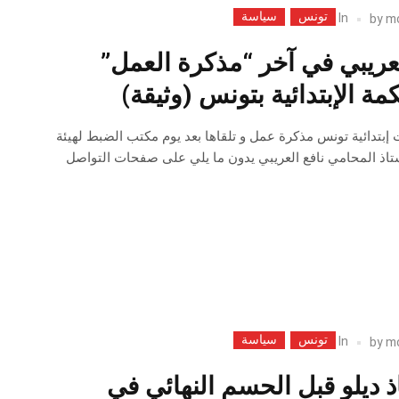
تونس
سياسة
In
by
m
لعريبي في آخر “مذكرة العمل”
ة الإبتدائية بتونس (وثيقة)
 أصدرت إبتدائية تونس مذكرة عمل و تلقاها بعد يوم مكتب الضبط لهيئة
تاذ المحامي نافع العريبي يدون ما يلي على صفحات التواصل
تونس
سياسة
In
by
m
ذ ديلو قبل الحسم النهائي في