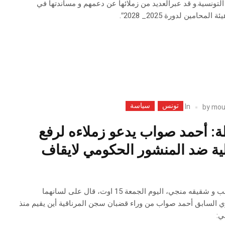
لتونسية.و قد عبرالعديد من زملائها عن دعمهم و مساندتها في
امين لدورة 2025_ 2028″.
تونس
سياسة
In
by
mou
ة: أحمد صواب يدعو زملاءه لرفع
ية ضد المنشور الحكومي لايقاف
في تدوينة نشرها ابنه صائب و شقيقه منجي، اليوم الجمعة 15 اوت، قال على لسانهما
ي السابق أحمد صواب من وراء قضبان سجن المرناقية أين يقيم منذ
ي: