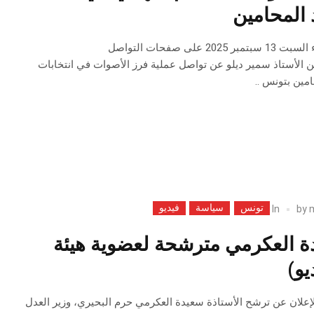
 المحامين
في تدوينة له نشرها مساء السبت 13 سبتمبر 2025 على صفحات التواصل
لن الأستاذ سمير ديلو عن تواصل عملية فرز الأصوات في انتخابات
امين بتونس ..
تونس
سياسة
فيديو
In
by
دة العكرمي مترشحة لعضوية هيئة
يو)
ماضي الإعلان عن ترشح الأستاذة سعيدة العكرمي حرم البحيري، وزير العدل