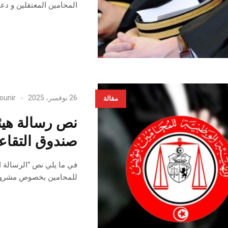
المحامين المعتقلين و د
26 نوفمبر، 2025
ounir
مقالة
نص رسالة هيئ
صندوق التقاعد
في ما يلي نص “الرسالة 
للمحامين بخصوص مشروع قان