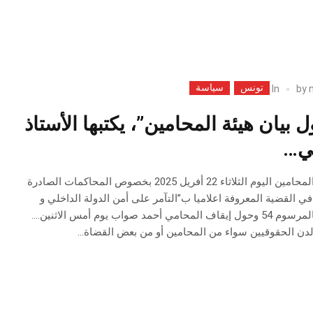
تونس
سياسة
In
by
بيان هيئة المحامين”، يكتبها الأستاذ
قي…
البيان الذي أصدرته هيئة المحامين اليوم الثلاثاء 22 أفريل 2025 بخصوص المحاكمات الصادرة
 القضية المعروفة اعلاميا ب”التآمر على أمن الدولة الداخلي و
الخارجي” و حول العمل بالمرسوم 54 وحول إيقاف المحامي أحمد صواب يوم أمس الاثنين….
لدن الحقوقيين سواء من المحامين أو من بعض القضاة...