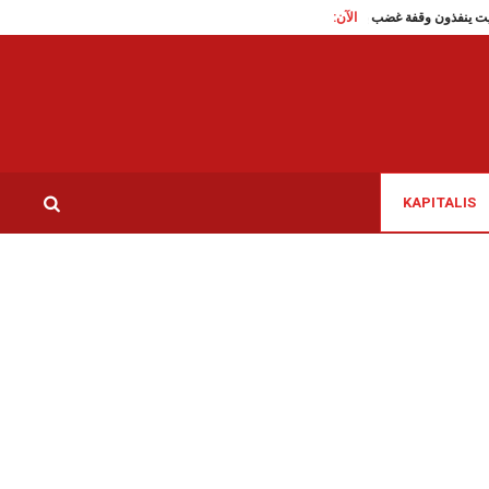
الآن:
طاقم باخرة تانيت ينفذون وقفة غضب بسبب حرمانهم من الحق في العلاج المكفول بالقانون 
KAPITALIS