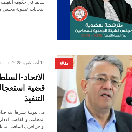
سابقا في حكومة النهضة ا
انتخابات عضوية مجلس هيئة المح
15 أغسطس، 2025
nir
مقالة
الاتحاد-السلط
قضية استعجال
التنفيذ
المحامي و القاضي الادار
اواخر افريل الماضي ما يل