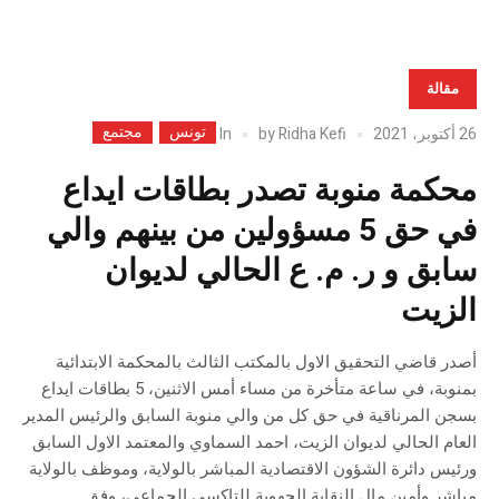
مقالة
تونس
مجتمع
In
26 أكتوبر، 2021
Ridha Kefi
by
محكمة منوبة تصدر بطاقات ايداع
في حق 5 مسؤولين من بينهم والي
سابق و ر. م. ع الحالي لديوان
الزيت
أصدر قاضي التحقيق الاول بالمكتب الثالث بالمحكمة الابتدائية
بمنوبة، في ساعة متأخرة من مساء أمس الاثنين، 5 بطاقات ايداع
بسجن المرناقية في حق كل من والي منوبة السابق والرئيس المدير
العام الحالي لديوان الزيت، احمد السماوي والمعتمد الاول السابق
ورئيس دائرة الشؤون الاقتصادية المباشر بالولاية، وموظف بالولاية
مباشر وأمين مال النقابة الجهوية للتاكسي الجماعي، وفق...