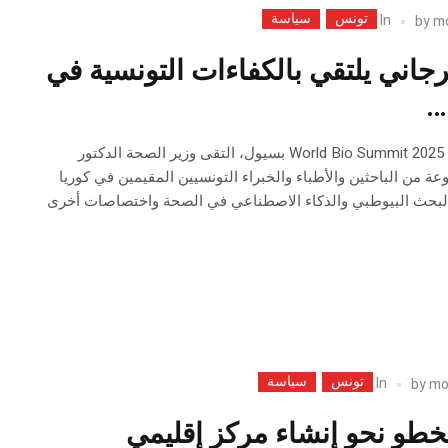
تونس
سياسة
In
by
m
رجاني يلتقي بالكفاءات التونسية في
…
على هامش مشاركته في World Bio Summit 2025 بسيول، التقى وزير الصحة الدكتور
من الباحثين والأطباء والخبراء التونسيين المقيمين في كوريا
البحث البيوطبي والذكاء الاصطناعي في الصحة واختصاصات أخرى
تونس
سياسة
In
by
mo
طو نحو إنشاء مركز إقليمي