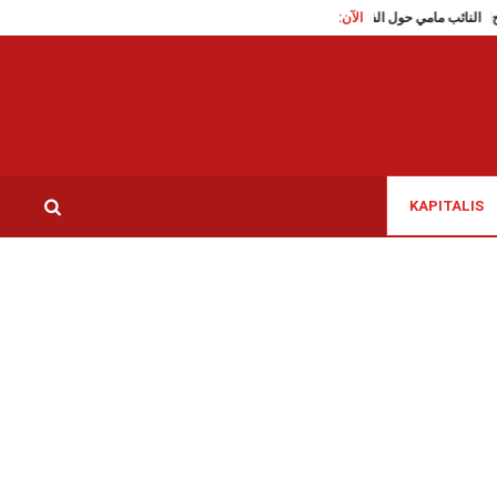
الآن:
النائب مامي حول الفشل في إدارة أزمة الكهرباء: “التونسيون يستحقون
KAPITALIS