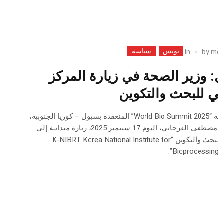
تونس
سياسة
In
by
m
 وزير الصحة في زيارة المركز
ي للبحث والتكوين
في إطار مشاركته في قمة “World Bio Summit 2025” المنعقدة بسيول – كوريا الجنوبية،
أدى وزير الصحة، الدكتور مصطفى الفرجاني، اليوم 17 سبتمبر 2025، زيارة ميدانية إلى
المركز الكوري الوطني للبحث والتكوين “K-NIBRT Korea National Institute for
Bioprocessing 