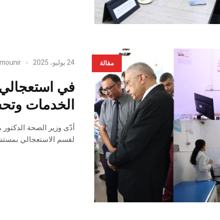
24 يوليو، 2025
mounir
مقالة
في استعجالي ا
الخدمات وتحس
لقسم الاستعجالي بمستشفى