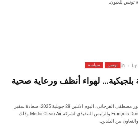
 تونس للعيون.
تونس
سياسة
In
by
 بلجيكية… لهواء أنظف ورعاية صحية
استقبل وزير الصحة الدكتور مصطفى الفرجاني، اليوم الاثنين 28 جويلية 2025، سعادة سفير
بلجيكا بتونس السيد François Dumont والرئيس التنفيذي لشركة Medic Clean Air وذلك
لتعاون بين البلدين.