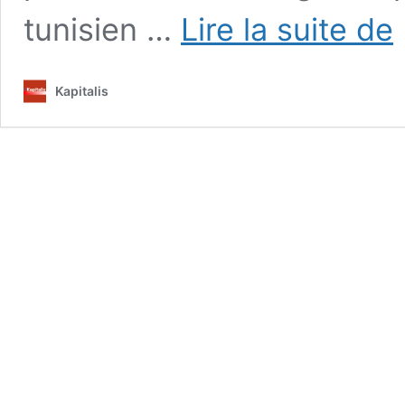
Eg
tunisien …
Lire la suite de
s
:
C
Kapitalis
Es
p
r
v
a
l’