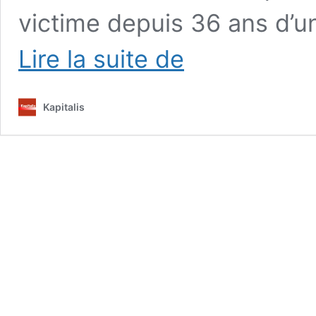
victime depuis 36 ans d’u
Affaire
Lire la suite de
BFT
:
Chronologie
Kapitalis
d’une
sale
affaire
d’Etat
(1981-
2018)