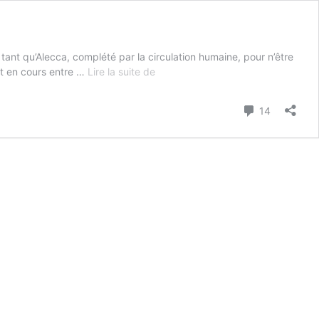
tant qu’Alecca, complété par la circulation humaine, pour n’être
Bloc-
st en cours entre …
Lire la suite de
notes
:
Commenta
14
Aleca,
un
accord
léonin
sans
la
liberté
de
la
circulation
humaine