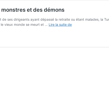
es monstres et des démons
art de ses dirigeants ayant dépassé la retraite ou étant malades, la Tun
Bloc-
e le vieux monde se meurt et …
Lire la suite de
notes
:
Tunisie,
une
république
des
monstres
et
des
démons