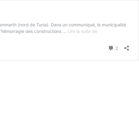
 Gammarth (nord de Tunis). Dans un communiqué, la municipalité
La
r l’hémorragie des constructions …
Lire la suite de
Marsa
:
Commenta
2
Campagne
de
démolition
des
constructions
illégales