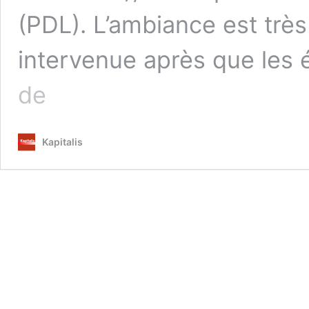
(PDL). L’ambiance est très
intervenue après que les 
Tunis
de
:
Des
députés
Kapitalis
Al-
Karama
rejoignent
les
membres
de
«l’Union
de
Qaradawi»
pour
les
soutenir