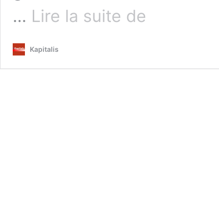
Tunisie
…
Lire la suite de
:
Un
croque-
Kapitalis
mort
appelé
Hichem
Mechichi