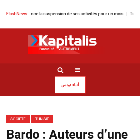
isie annonce la suspension de ses activités pour un mois
FlashNews:
Tunisie | 
أنباء تونس
SOCIETE
TUNISIE
Bardo : Auteurs d’une