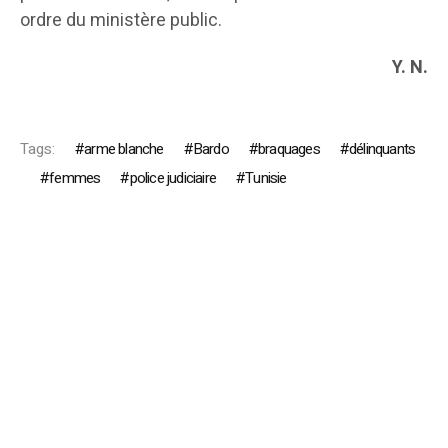
ordre du ministère public.
Y. N.
Tags:
arme blanche
Bardo
braquages
délinquants
femmes
police judiciaire
Tunisie