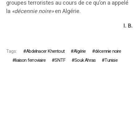
groupes terroristes au cours de ce qu’on a appelé
la
«décennie noire»
en Algérie.
I. B.
Tags:
Abdelnacer Khentout
Algérie
décennie noire
liaison ferroviaire
SNTF
Souk Ahras
Tunisie