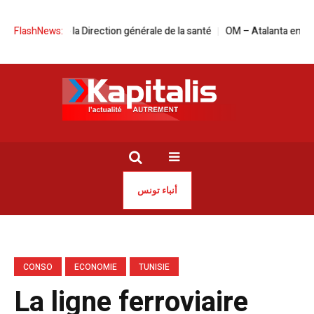
à la tête de la Direction générale de la santé
FlashNews:
OM – Atalanta en live stre
أنباء تونس
CONSO
ECONOMIE
TUNISIE
La ligne ferroviaire