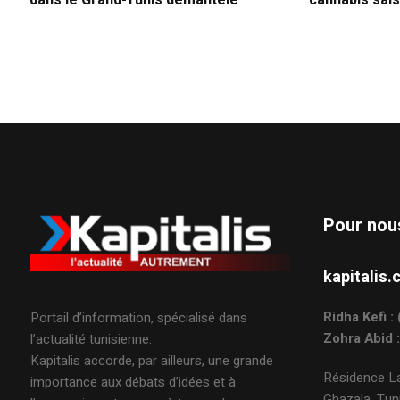
dans le Grand-Tunis démantelé
cannabis sais
Pour nou
kapitali
Ridha Kefi 
Portail d’information, spécialisé dans
Zohra Abid 
l’actualité tunisienne.
Kapitalis accorde, par ailleurs, une grande
Résidence La
importance aux débats d’idées et à
Ghazala, Tuni