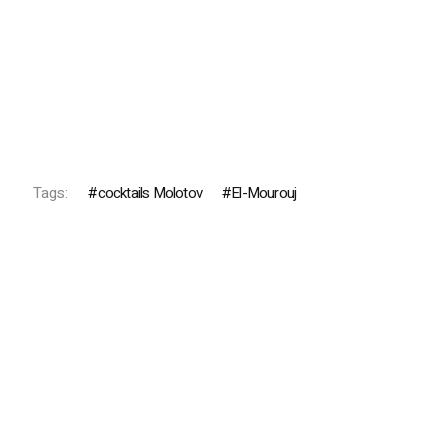
Tags:
cocktails Molotov
El-Mourouj