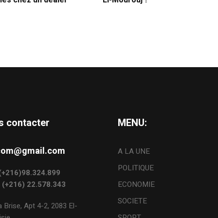
ies chez un dealer
El-Mourouj !
s contacter
MENU:
s.com@gmail.com
A LA UNE
POLITIQUE
: (+216)98.324.899
: (+216) 22.578.343
ECONOMIE
SOCIETE
 Brise, Apt 4-2, 2083 El-
sie.
SPORT