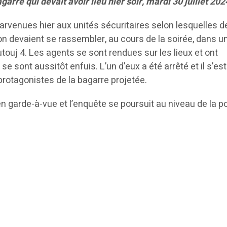
agarre qui devait avoir lieu hier soir, mardi 30 juillet 202
arvenues hier aux unités sécuritaires selon lesquelles d
n devaient se rassembler, au cours de la soirée, dans u
utouj 4. Les agents se sont rendues sur les lieux et ont
se sont aussitôt enfuis. L’un d’eux a été arrêté et il s’es
 protagonistes de la bagarre projetée.
n garde-à-vue et l’enquête se poursuit au niveau de la po