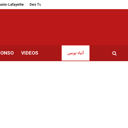
tte
Des Tunisiens à l’étranger dénoncent «la dégradation des libertés et d
CONSO
VIDEOS
أنباء تونس