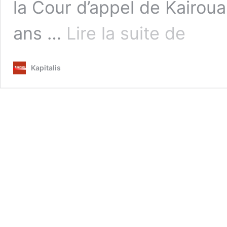
la Cour d’appel de Kairou
Ayachi
ans …
Lire la suite de
Zammel
:
La
Kapitalis
Cour
d’appel
de
Kairouan
réduit
la
peine
à
6
mois