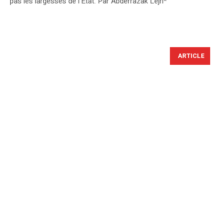
pas les largesses de l’Etat. Par Abderrazak Lejri*
ARTICLE