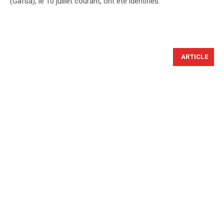
(Gafsa), le 10 juillet courant, ont été identifiés.
ARTICLE