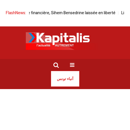
la brigade financière, Sihem Bensedrine laissée en liberté
FlashNews:
Ligne TGM | 
أنباء تونس