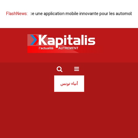
FIX’N’GO lance une application mobile innovante pour les automobiliste
FlashNews:
أنباء تونس