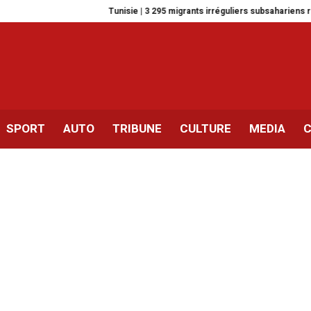
Tunisie | 3 295 migrants irréguliers subsahariens rapatriés en six mo
SPORT
AUTO
TRIBUNE
CULTURE
MEDIA