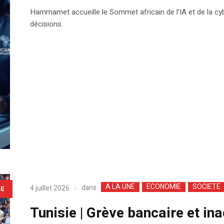
Hammamet accueille le Sommet africain de l’IA et de la cyb
décisions.
A LA UNE
ECONOMIE
SOCIETE
dans
4 juillet 2026
LE
Tunisie | Grève bancaire et inac