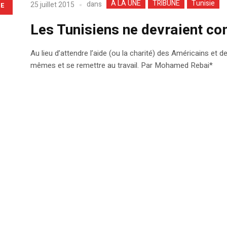
A LA UNE
TRIBUNE
Tunisie
dans
25 juillet 2015
LE
Les Tunisiens ne devraient c
Au lieu d’attendre l’aide (ou la charité) des Américains et 
mêmes et se remettre au travail. Par Mohamed Rebai*