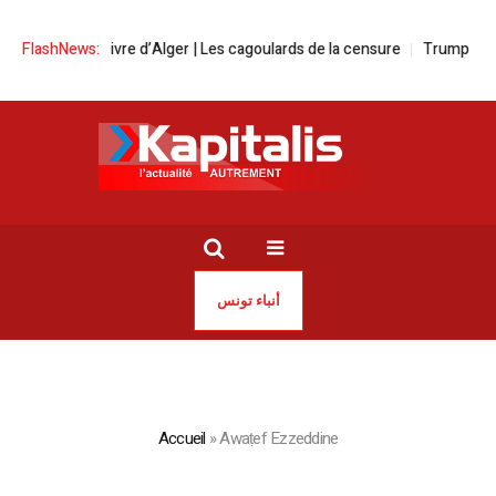
Selon du livre d’Alger | Les cagoulards de la censure
FlashNews:
Trump – Mamda
أنباء تونس
Accueil
»
Awaṭef Ezzeddine