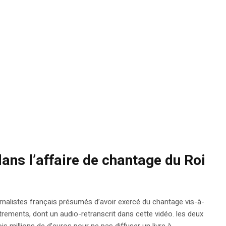
ns l’affaire de chantage du Roi
rnalistes français présumés d’avoir exercé du chantage vis-à-
strements, dont un audio-retranscrit dans cette vidéo. les deux
 millions de d’euros pour ne pas diffuser un livre à...