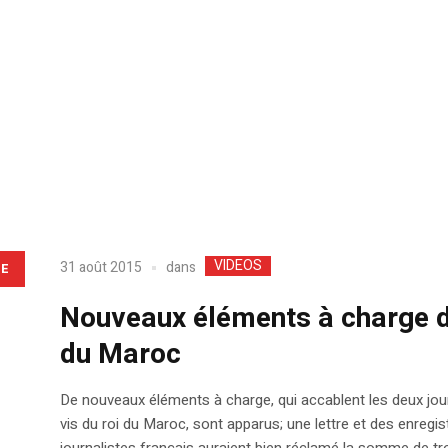
VIDEOS
dans
31 août 2015
LE
Nouveaux éléments à charge da
du Maroc
De nouveaux éléments à charge, qui accablent les deux jou
vis du roi du Maroc, sont apparus; une lettre et des enregi
journalistes français auraient bien réclamé la somme de trois