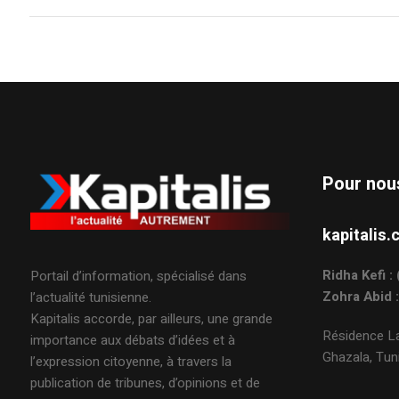
Pour nou
kapitali
Ridha Kefi 
Portail d’information, spécialisé dans
Zohra Abid 
l’actualité tunisienne.
Kapitalis accorde, par ailleurs, une grande
Résidence La
importance aux débats d’idées et à
Ghazala, Tuni
l’expression citoyenne, à travers la
publication de tribunes, d’opinions et de