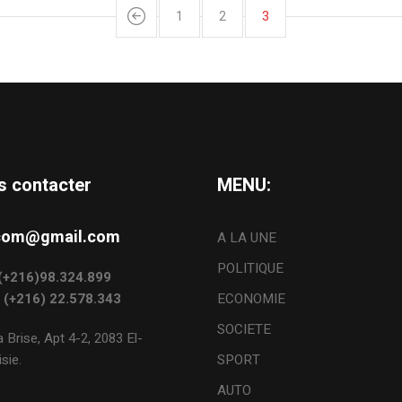
1
2
3
s contacter
MENU:
s.com@gmail.com
A LA UNE
POLITIQUE
: (+216)98.324.899
: (+216) 22.578.343
ECONOMIE
SOCIETE
 Brise, Apt 4-2, 2083 El-
sie.
SPORT
AUTO