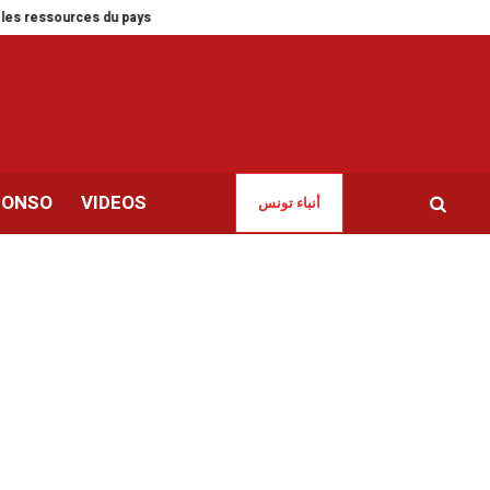
sources du pays
Trois morts dans une fusillade près du consulat d’Israël à I
CONSO
VIDEOS
أنباء تونس