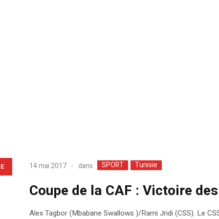
SPORT
Tunisie
dans
14 mai 2017
LE
Coupe de la CAF : Victoire des
Alex Tagbor (Mbabane Swallows )/Rami Jridi (CSS). Le CSS