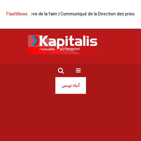
tenus en grève de la faim | Communiqué de la Direction des prisons
FlashNews:
P
أنباء تونس